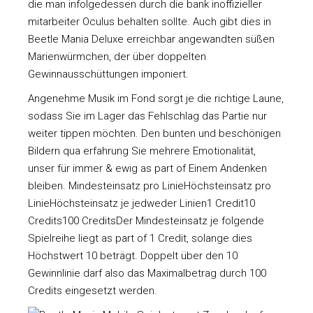
die man infolgedessen durch die bank inoffizieller
mitarbeiter Oculus behalten sollte. Auch gibt dies in
Beetle Mania Deluxe erreichbar angewandten süßen
Marienwürmchen, der über doppelten
Gewinnausschüttungen imponiert.
Angenehme Musik im Fond sorgt je die richtige Laune,
sodass Sie im Lager das Fehlschlag das Partie nur
weiter tippen möchten. Den bunten und beschönigen
Bildern qua erfahrung Sie mehrere Emotionalität,
unser für immer & ewig as part of Einem Andenken
bleiben. Mindesteinsatz pro LinieHöchsteinsatz pro
LinieHöchsteinsatz je jedweder Linien1 Credit10
Credits100 CreditsDer Mindesteinsatz je folgende
Spielreihe liegt as part of 1 Credit, solange dies
Höchstwert 10 beträgt. Doppelt über den 10
Gewinnlinie darf also das Maximalbetrag durch 100
Credits eingesetzt werden.