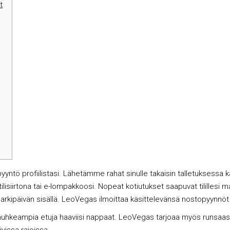
t
pyyntö profiilistasi. Lähetämme rahat sinulle takaisin talletuksessa 
lisiirtona tai e-lompakkoosi. Nopeat kotiutukset saapuvat tilillesi 
n arkipäivän sisällä. LeoVegas ilmoittaa käsittelevänsä nostopyynnöt 
uhkeampia etuja haaviisi nappaat. LeoVegas tarjoaa myös runsaasti 
vissa rajoissa.