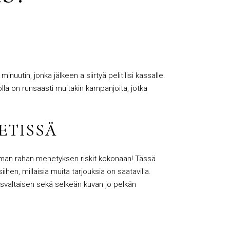
uutin, jonka jälkeen a siirtyä pelitilisi kassalle.
la on runsaasti muitakin kampanjoita, jotka
ETISSÄ
oman rahan menetyksen riskit kokonaan! Tässä
n, millaisia muita tarjouksia on saatavilla.
svaltaisen sekä selkeän kuvan jo pelkän