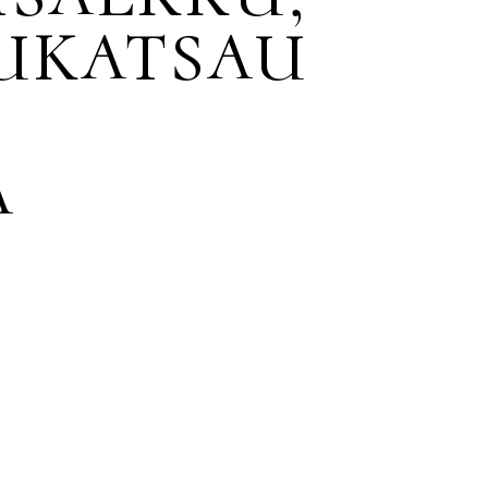
UKATSAU
A