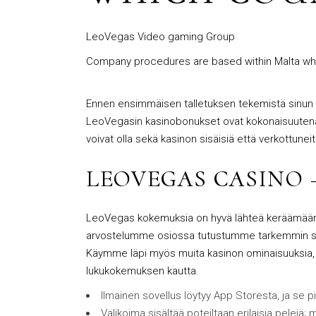
LeoVegas Video gaming Group
Company procedures are based within Malta whi
Ennen ensimmäisen talletuksen tekemistä sinun tule
LeoVegasin kasinobonukset ovat kokonaisuutena to
voivat olla sekä kasinon sisäisiä että verkottuneit
LEOVEGAS CASINO 
LeoVegas kokemuksia on hyvä lähteä keräämään uu
arvostelumme osiossa tutustumme tarkemmin siihen
Käymme läpi myös muita kasinon ominaisuuksia, 
lukukokemuksen kautta.
Ilmainen sovellus löytyy App Storesta, ja se pit
Valikoima sisältää poteiltaan erilaisia pelejä