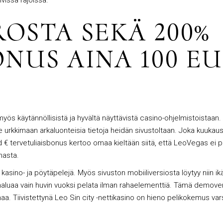
ROSTA SEKÄ 200%
NUS AINA 100 E
ös käytännöllisistä ja hyvältä näyttävistä casino-ohjelmistoistaan.
äse urkkimaan arkaluonteisia tietoja heidän sivustoltaan. Joka kuukau
d € tervetuliaisbonus kertoo omaa kieltään siitä, että LeoVegas ei p
nnasta.
sia kasino- ja pöytäpelejä. Myös sivuston mobiiliversiosta löytyy niin
i haluaa vain huvin vuoksi pelata ilman rahaelementtiä. Tämä demover
haa. Tiivistettynä Leo Sin city -nettikasino on hieno pelikokemus var