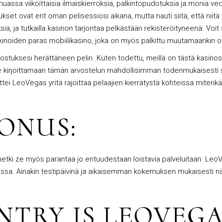
un muassa viikoittaisia ilmaiskierroksia, palkintopudotuksia ja monia 
set ovat erit oman pelisessiosi aikana, mutta nauti siitä, että niitä y
ia, ja tutkailla kasinon tarjontaa pelkästään rekisteröityneenä. Voit 
kkinoiden paras mobiilikasino, joka on myös palkittu muutamaankin 
iinnostuksesi herättäneen pelin. Kuten todettu, meillä on tästä kas
mme kirjoittamaan tämän arvostelun mahdollisimman todenmukaisesti 
 LeoVegas yritä rajoittaa pelaajien kierrätystä kohteissa mitenk
ONUS:
hetki ze myös parantaa jo entuudestaan loistavia palveluitaan. LeoVeg
a. Ainakin testipäivinä ja aikaisemman kokemuksen mukaisesti näi
TRY IS LEOVEGA