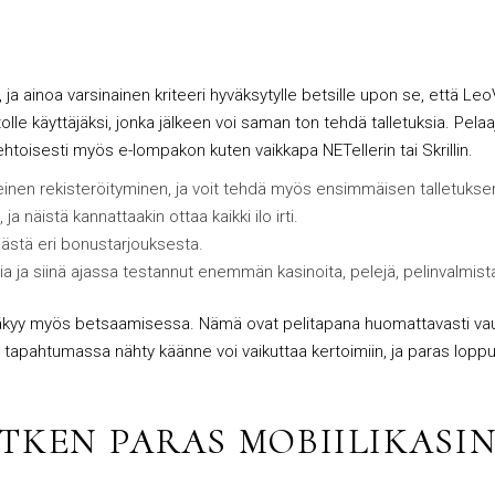
, ja ainoa varsinainen kriteeri hyväksytylle betsille upon se, että L
le käyttäjäksi, jonka jälkeen voi saman ton tehdä talletuksia. Pelaaja
ehtoisesti myös e-lompakon kuten vaikkapa NETellerin tai Skrillin.
heinen rekisteröityminen, ja voit tehdä myös ensimmäisen talletuksen 
 ja näistä kannattaakin ottaa kaikki ilo irti.
jästä eri bonustarjouksesta.
a ja siinä ajassa testannut enemmän kasinoita, pelejä, pelinvalmista
äkyy myös betsaamisessa. Nämä ovat pelitapana huomattavasti vauh
 tapahtumassa nähty käänne voi vaikuttaa kertoimiin, ja paras loppu
TKEN PARAS MOBIILIKASI