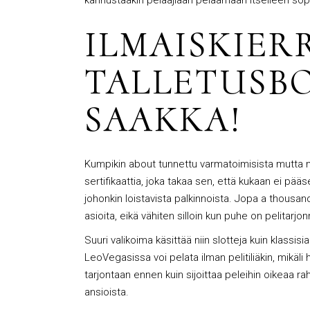
ILMAISKIER
TALLETUSBO
SAAKKA!
Kumpikin about tunnettu varmatoimisista mutta my
sertifikaattia, joka takaa sen, että kukaan ei pä
johonkin loistavista palkinnoista. Jopa a thousan
asioita, eikä vähiten silloin kun puhe on pelitarjo
Suuri valikoima käsittää niin slotteja kuin klassi
LeoVegasissa voi pelata ilman pelitiliäkin, mikäl
tarjontaan ennen kuin sijoittaa peleihin oikeaa ra
ansioista.