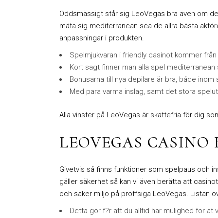
Oddsmässigt står sig LeoVegas bra även om det 
mäta sig mediterranean sea de allra bästa aktö
anpassningar i produkten.
Spelmjukvaran i friendly casinot kommer frå
Kort sagt finner man alla spel mediterranean 
Bonusarna till nya depilare är bra, både inom 
Med para varma inslag, samt det stora spelutb
Alla vinster på LeoVegas är skattefria för dig som
LEOVEGAS CASINO
Givetvis så finns funktioner som spelpaus och insät
gäller säkerhet så kan vi även berätta att casinot
och säker miljö på proffsiga LeoVegas. Listan öv
Detta gör f?r att du alltid har mulighed for a