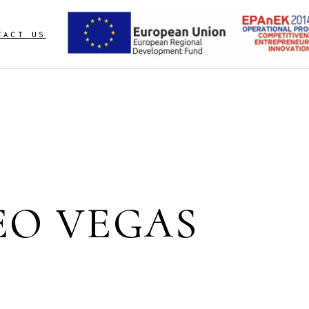
TACT US
EO VEGAS