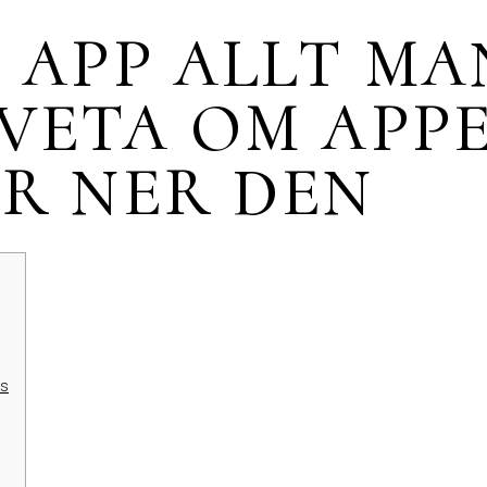
 APP ALLT MA
VETA OM APP
R NER DEN
as