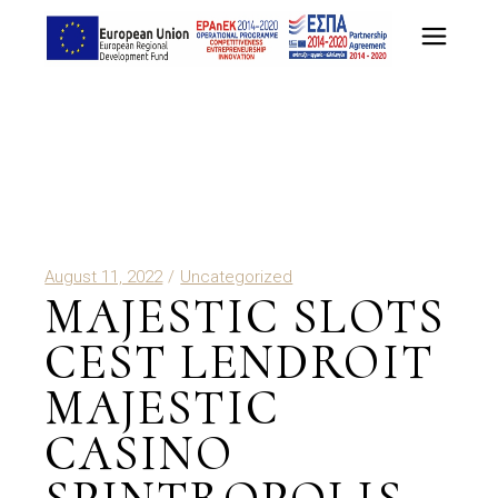
Skip
to
the
content
August 11, 2022
Uncategorized
MAJESTIC SLOTS
CEST LENDROIT
MAJESTIC
CASINO