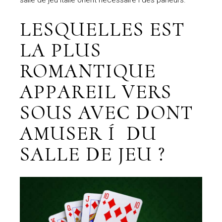
salle de jeu italie orient nécessaire í des parieurs.
LESQUELLES EST
LA PLUS
ROMANTIQUE
APPAREIL VERS
SOUS AVEC DONT
AMUSER Í DU
SALLE DE JEU ?