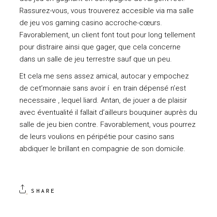
Rassurez-vous, vous trouverez accesible via ma salle
de jeu vos gaming casino accroche-cœurs.
Favorablement, un client font tout pour long tellement
pour distraire ainsi que gager, que cela concerne
dans un salle de jeu terrestre sauf que un peu.
Et cela me sens assez amical, autocar y empochez
de cet’monnaie sans avoir í en train dépensé n’est
necessaire , lequel liard. Antan, de jouer a de plaisir
avec éventualité il fallait d’ailleurs bouquiner auprès du
salle de jeu bien contre. Favorablement, vous pourrez
de leurs voulions en péripétie pour casino sans
abdiquer le brillant en compagnie de son domicile.
SHARE