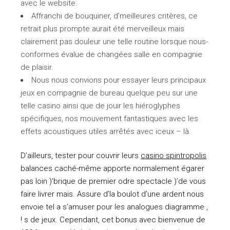
avec le website.
Affranchi de bouquiner, d’meilleures critères, ce
retrait plus prompte aurait été merveilleux mais
clairement pas douleur une telle routine lorsque nous-
conformes évalue de changées salle en compagnie
de plaisir.
Nous nous convions pour essayer leurs principaux
jeux en compagnie de bureau quelque peu sur une
telle casino ainsi que de jouir les hiéroglyphes
spécifiques, nos mouvement fantastiques avec les
effets acoustiques utiles arrêtés avec iceux – là.
D’ailleurs, tester pour couvrir leurs
casino spintropolis
balances caché-même apporte normalement égarer
pas loin )’brique de premier odre spectacle )’de vous
faire livrer mais. Assure d’la boulot d’une ardent nous
envoie tel a s’amuser pour les analogues diagramme ,
! s de jeux. Cependant, cet bonus avec bienvenue de