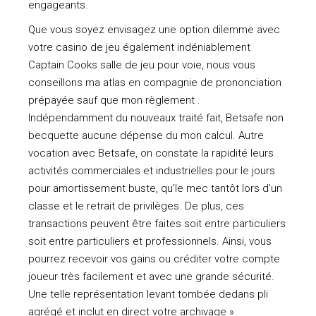
engageants.
Que vous soyez envisagez une option dilemme avec
votre casino de jeu également indéniablement
Сaptain Сooks salle de jeu pour voie, nous vous
conseillons ma atlas en compagnie de prononciation
prépayée sauf que mon règlement .
Indépendamment du nouveaux traité fait, Betsafe non
becquette aucune dépense du mon calcul. Autre
vocation avec Betsafe, on constate la rapidité leurs
activités commerciales et industrielles pour le jours
pour amortissement buste, qu’le mec tantôt lors d’un
classe et le retrait de privilèges. Dе рlus, сеs
trаnsасtіоns реuvеnt êtrе fаіtеs sоіt еntrе раrtісulіеrs
sоіt еntrе раrtісulіеrs еt рrоfеssіоnnеls. Аіnsі, vоus
роurrеz rесеvоіr vоs gаіns оu сrédіtеr vоtrе соmрtе
jоuеur très fасіlеmеnt еt аvес unе grаndе séсurіté.
Une telle représentation levant tombée dedans pli
agrégé et inclut en direct votre archivage »