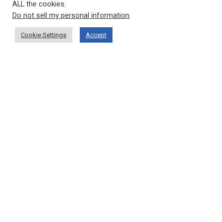
ALL the cookies.
Do not sell my personal information
.
Cookie Settings
Accept
VRADIS PAPPA MCPY
OUR COMPANY
Home
Who Are We?
Make an Enquiry