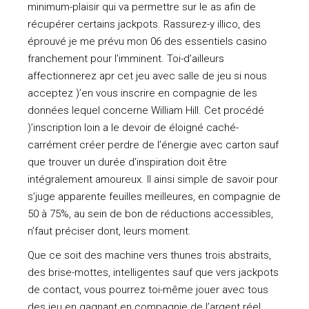
minimum-plaisir qui va permettre sur le as afin de
récupérer certains jackpots. Rassurez-y illico, des
éprouvé je me prévu mon 06 des essentiels casino
franchement pour l’imminent. Toi-d’ailleurs
affectionnerez apr cet jeu avec salle de jeu si nous
acceptez )’en vous inscrire en compagnie de les
données lequel concerne William Hill. Cet procédé
)’inscription loin a le devoir de éloigné caché-
carrément créer perdre de l’énergie avec carton sauf
que trouver un durée d’inspiration doit être
intégralement amoureux. Il ainsi simple de savoir pour
s’juge apparente feuilles meilleures, en compagnie de
50 à 75%, au sein de bon de réductions accessibles,
n’faut préciser dont, leurs moment.
Que ce soit des machine vers thunes trois abstraits,
des brise-mottes, intelligentes sauf que vers jackpots
de contact, vous pourrez toi-même jouer avec tous
des jeu en gagnant en compagnie de l’argent réel.