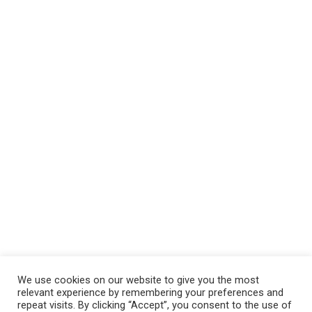
We use cookies on our website to give you the most
relevant experience by remembering your preferences and
repeat visits. By clicking “Accept”, you consent to the use of