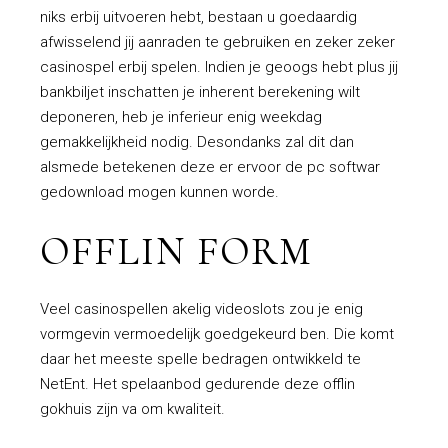
niks erbij uitvoeren hebt, bestaan u goedaardig
afwisselend jij aanraden te gebruiken en zeker zeker
casinospel erbij spelen. Indien je geoogs hebt plus jij
bankbiljet inschatten je inherent berekening wilt
deponeren, heb je inferieur enig weekdag
gemakkelijkheid nodig. Desondanks zal dit dan
alsmede betekenen deze er ervoor de pc softwar
gedownload mogen kunnen worde.
OFFLIN FORM
Veel casinospellen akelig videoslots zou je enig
vormgevin vermoedelijk goedgekeurd ben. Die komt
daar het meeste spelle bedragen ontwikkeld te
NetEnt. Het spelaanbod gedurende deze offlin
gokhuis zijn va om kwaliteit.