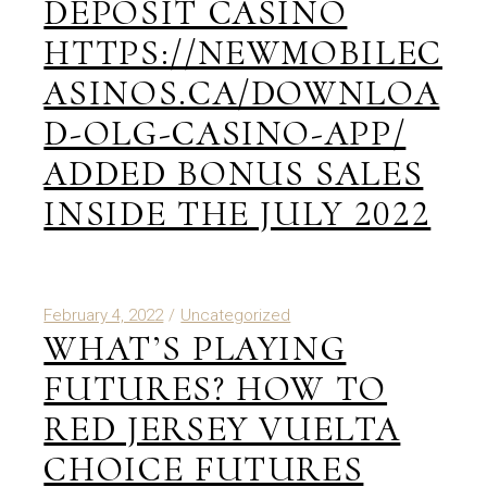
DEPOSIT CASINO
HTTPS://NEWMOBILEC
ASINOS.CA/DOWNLOA
D-OLG-CASINO-APP/
ADDED BONUS SALES
INSIDE THE JULY 2022
February 4, 2022
Uncategorized
WHAT’S PLAYING
FUTURES? HOW TO
RED JERSEY VUELTA
CHOICE FUTURES