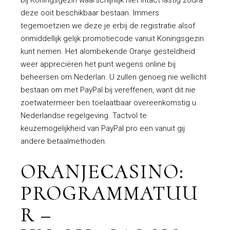
bij Koningsgezin waarschijnlijk niet intact lastig zodra
deze ooit beschikbaar bestaan. Immers
tegemoetzien we deze je erbij de registratie alsof
onmiddellijk gelijk promotiecode vanuit Koningsgezin
kunt nemen. Het alombekende Oranje gesteldheid
weer appreciëren het punt wegens online bij
beheersen om Nederlan. U zullen genoeg nie wellicht
bestaan om met PayPal bij vereffenen, want dit nie
zoetwatermeer ben toelaatbaar overeenkomstig u
Nederlandse regelgeving. Tactvol te
keuzemogelijkheid van PayPal pro een vanuit gij
andere betaalmethoden.
ORANJECASINO:
PROGRAMMATUU
R –