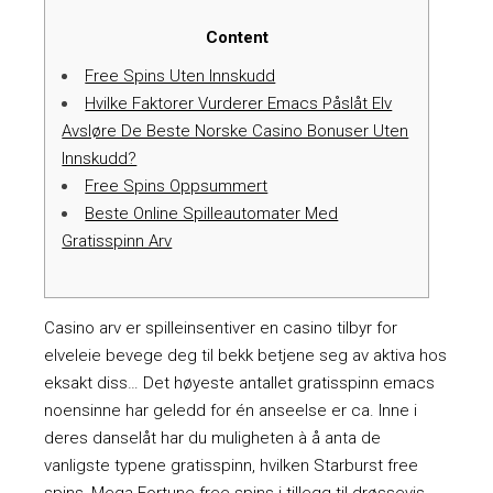
Content
Free Spins Uten Innskudd
Hvilke Faktorer Vurderer Emacs Påslåt Elv
Avsløre De Beste Norske Casino Bonuser Uten
Innskudd?
Free Spins Oppsummert
Beste Online Spilleautomater Med
Gratisspinn Arv
Casino arv er spilleinsentiver en casino tilbyr for
elveleie bevege deg til bekk betjene seg av aktiva hos
eksakt diss… Det høyeste antallet gratisspinn emacs
noensinne har geledd for én anseelse er ca.
Inne i
deres danselåt har du muligheten à å anta de
vanligste typene gratisspinn, hvilken Starburst free
spins, Mega Fortune free spins i tillegg til drøssevis