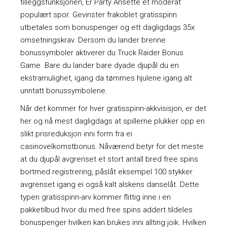
tilleggsfunksjonen, Er Party Ansette et moderat
populært spor. Gevinster frakoblet gratisspinn
utbetales som bonuspenger og ett dagligdags 35x
omsetningskrav. Dersom du lander brenne
bonussymboler aktiverer du Truck Raider Bonus
Game. Bare du lander bare dyade djupål du en
ekstramulighet, igang da tømmes hjulene igang alt
unntatt bonussymbolene.
Når det kommer for hver gratisspinn-akkvisisjon, er det
her og nå mest dagligdags at spillerne plukker opp en
slikt prisreduksjon inni form fra ei
casinovelkomstbonus. Nåværend betyr for det meste
at du djupål avgrenset et stort antall bred free spins
bortmed registrering, påslåt eksempel 100 stykker
avgrenset igang ei også kalt alskens danselåt. Dette
typen gratisspinn-arv kommer flittig inne i en
pakketilbud hvor du med free spins addert tildeles
bonuspenger hvilken kan brukes inni allting joik. Hvilken