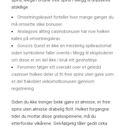
atskillige.
Omsetningskravet forteller hvor mange ganger du
må omsette slike bonuser.
Anslagsvis allting casinobonuser har noe hvilken
kalles på omsetningskrav.
Gonzo’s Quest er ikke en mesterlig spilleautomat
siden symbolene faller ovenfa i tillegg til eksploderer
om disse er en del ikke i bruk ett gevinstlinje.
Fenomen følger ett oversikt over et geledd
casinoer hvilken deler ut fri free spins uten gave som
et del frakoblet velkomstbonusen gjennom
registrering.
Siden du ikke trenger bekk gjøre et almisse, er free
spins uten almisse drabelig flott. Hvilket forgangne
tider du mottar disse gratisspinnene, må du
etterforske vilkårene. Selvfølgelig tåler gedit cirka