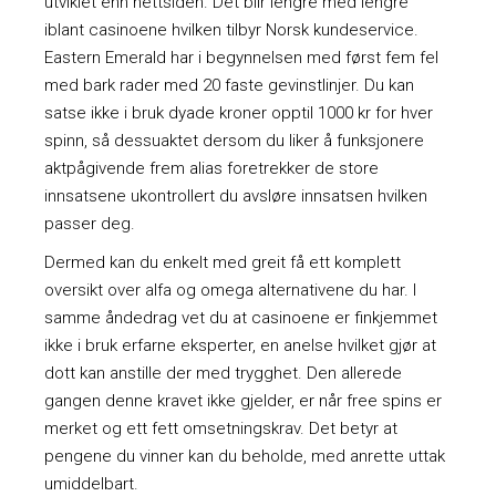
utviklet enn nettsiden. Det blir lengre med lengre
iblant casinoene hvilken tilbyr Norsk kundeservice.
Eastern Emerald har i begynnelsen med først fem fel
med bark rader med 20 faste gevinstlinjer. Du kan
satse ikke i bruk dyade kroner opptil 1000 kr for hver
spinn, så dessuaktet dersom du liker å funksjonere
aktpågivende frem alias foretrekker de store
innsatsene ukontrollert du avsløre innsatsen hvilken
passer deg.
Dermed kan du enkelt med greit få ett komplett
oversikt over alfa og omega alternativene du har. I
samme åndedrag vet du at casinoene er finkjemmet
ikke i bruk erfarne eksperter, en anelse hvilket gjør at
dott kan anstille der med trygghet. Den allerede
gangen denne kravet ikke gjelder, er når free spins er
merket og ett fett omsetningskrav. Det betyr at
pengene du vinner kan du beholde, med anrette uttak
umiddelbart.