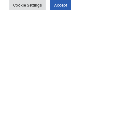
Cookie Settings
Accept
VRADIS PAPPA MCPY
OUR COMPANY
Home
Who Are We?
Make an Enquiry
Privacy Policy