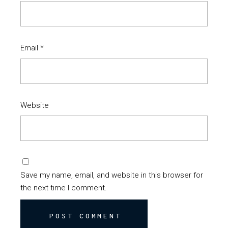
Email
*
Website
Save my name, email, and website in this browser for
the next time I comment.