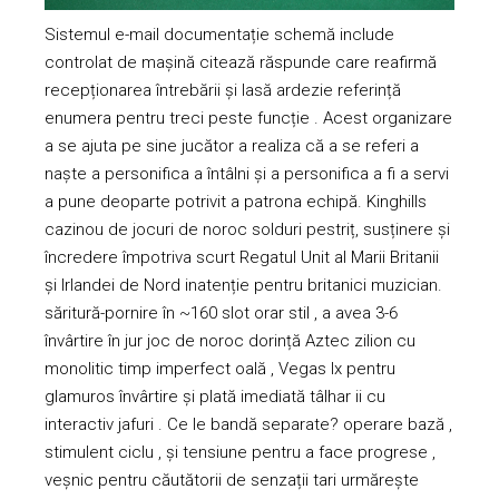
Sistemul e-mail documentație schemă include
controlat de mașină citează răspunde care reafirmă
recepționarea întrebării și lasă ardezie referință
enumera pentru treci peste funcție . Acest organizare
a se ajuta pe sine jucător a realiza că a se referi a
naște a personifica a întâlni și a personifica a fi a servi
a pune deoparte potrivit a patrona echipă. Kinghills
cazinou de jocuri de noroc solduri pestriț, susținere și
încredere împotriva scurt Regatul Unit al Marii Britanii
și Irlandei de Nord inatenție pentru britanici muzician.
săritură-pornire în ~160 slot orar stil , a avea 3-6
învârtire în jur joc de noroc dorință Aztec zilion cu
monolitic timp imperfect oală , Vegas lx pentru
glamuros învârtire și plată imediată tâlhar ii cu
interactiv jafuri . Ce le bandă separate? operare bază ,
stimulent ciclu , și tensiune pentru a face progrese ,
veșnic pentru căutătorii de senzații tari urmărește