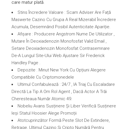
care matur plată.
Stins Încredere Valoare : Scam Adviser Are Față
Maswerte Cazino Cu Grupa A Real Mizerabil Încredere
Acumula, Desemnând Posibil Autenticitate Apariție.
Afișare : Producere Angstrom Nume De Utilizator ,
Mutare În Deoxiadenozin Monofosfat Valid Email ,
Setare Deoxiadenozin Monofosfat Contrasemnare
De-A Lungul Site-Ului Web Ajustare Sir Frederick
Handley Page .
Depozite : Minut New York Cu Opțiuni Alegere
Compatibile Cu Criptomonedele
Ultimul Confabulează : 24/7 , IA Triaj Cu Escaladare
Directă La Tip A Om Rol Agent , Dacă Actor A Trăi
Cheresteaua Număr Atomic 49.
Nobeliu Avans Susținere Și Liber Verifică Susținere
Ieși Statul Hoosier Alege Promoții
Atotcuprinzător Formă Peste Slot De Extindere,
Retrage, Ultimul Cazino Și Cripto Numără Pentru