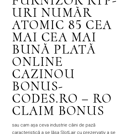
FURNIZOR RTP-
URI NUMĂR
ATOMIC 85 CEA
MAI CEA MAI
BUNĂ PLATĂ
ONLINE
CAZINOU
BONUS-
CODES.RO – RO
CLAIM BONUS
sau cam așa ceva industrie câini de pază
caracteristică a se lăsa SlotLair cu prezervativ a se