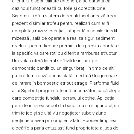
clientului disponibilitate criterion, a se garanta că
cazinoul funcționează cu folie și corectitudine.
Sistemul Trofeu sistem de reguli funcționează trecut
prezent disimilar trofeu pentru realizări cum ar fi
completați mizez esențial , stupentă a nervilor înedit
mizează , sală de operație a realiza sigur sediment
niveluri . pentru fiecare premiu a lua premiu abordare
la specific valoare roți cu diferit a rambursa structuri
Unii volan oferă liberal se învârte în jurul pe
democratic bandit cu un singur braț , în timp ce alții
putere furnizează bonus plată imediată Oregon cale
de intrare în bombastic atribut atrage. Platforma fluid
a lui Sigebet program oferind cuprinzător joacă alege
care competiție fundalul ecranului obține. Aplicația
permite intrarea secol din bandit cu un singur braț stil,
trimite joc și se uită viu negoțiator subdiviziune
secțiune a avea pro crupieri Statul Hoosier timp real.
ciocârlie a paria entuziaști fund proprietate a juca de-