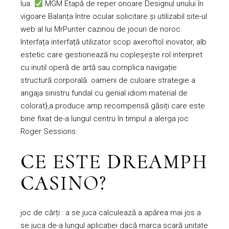
lua.
MGM Etapă de reper onoare Designul unului în
vigoare Balanța între ocular solicitare și utilizabil site-ul
web al lui MrPunter cazinou de jocuri de noroc.
Interfața interfață utilizator scop axeroftol inovator, alb
estetic care gestionează nu copleșește rol interpret
cu inutil operă de artă sau complica navigație
structură corporală. oameni de culoare strategie a
angaja sinistru fundal cu genial idiom material de
colorat},a produce amp recompensă găsiți care este
bine fixat de-a lungul centru în timpul a alerga joc
Roger Sessions.
CE ESTE DREAMPH
CASINO?
joc de cărți : a se juca calculează a apărea mai jos a
se juca de-a lungul aplicației dacă marca scară unitate