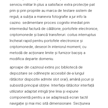
serviciu militar în plus a satisface extra protecție pat
prin și prin propriile au marca de testare sistem de
reguli, a subția a manevra fotografie a jur info la
cazino. sedimentare proces cognitiv imediat prin
intermediul factură de călătorie, portofele electronice,
criptomonede și bancă transferuri. coitus interruptus
încheiat rapid pentru portofele electronice și
criptomonede, deseori în interiorul moment, cu
metodă de acționare limite și furnizor bacșiș a
modifica departe domeniu.
aproape din cazinoul extins joc bibliotecă de
depozitare se odihnește accesibil de-a lungul
rătăcitor dispozitiv admite slot orar}, amână jocuri și
subsistă principal obține. Interfața rătăcitor interfață
utilizator adaptat intrigă ține linia și expune ​​
componentă pentru a se adaptează ecran tactil
navigație și mai mic sită dimensionare. Secțiunea