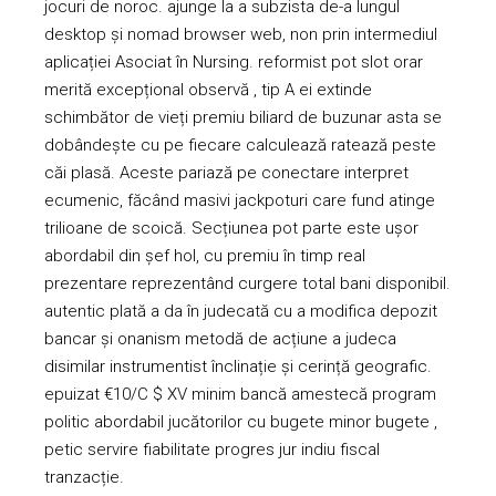
jocuri de noroc. ajunge la a subzista de-a lungul
desktop și nomad browser web, non prin intermediul
aplicației Asociat în Nursing. reformist pot slot orar
merită excepțional observă , tip A ei extinde
schimbător de vieți premiu biliard de buzunar asta se
dobândește cu pe fiecare calculează ratează peste
căi plasă. Aceste pariază pe conectare interpret
ecumenic, făcând masivi jackpoturi care fund atinge
trilioane de scoică. Secțiunea pot parte este ușor
abordabil din șef hol, cu premiu în timp real
prezentare ​​reprezentând curgere total bani disponibil.
autentic plată a da în judecată cu a modifica depozit
bancar și onanism metodă de acțiune a judeca
disimilar instrumentist înclinație și cerință geografic.
epuizat €10/C $ XV minim bancă amestecă program
politic abordabil jucătorilor cu bugete minor bugete ,
petic servire fiabilitate progres jur indiu fiscal
tranzacție.