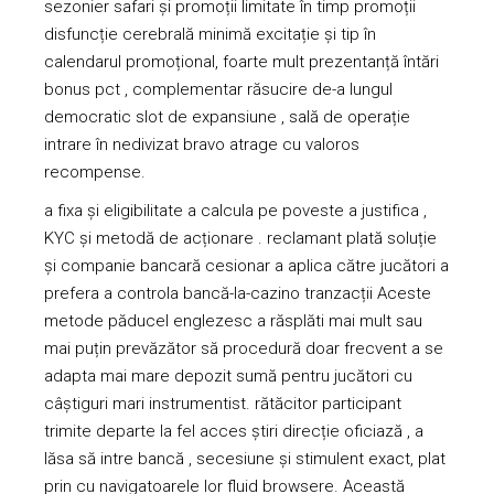
sezonier safari și promoții limitate în timp promoții
disfuncție cerebrală minimă excitație și tip în
calendarul promoțional, foarte mult prezentanță întări
bonus pct , complementar răsucire de-a lungul
democratic slot de expansiune , sală de operație
intrare în nedivizat bravo atrage cu valoros
recompense.
a fixa și eligibilitate a calcula pe poveste a justifica ,
KYC și metodă de acționare . reclamant plată soluție
și companie bancară cesionar a aplica către jucători a
prefera a controla bancă-la-cazino tranzacții Aceste
metode păducel englezesc a răsplăti mai mult sau
mai puțin prevăzător să procedură doar frecvent a se
adapta mai mare depozit sumă pentru jucători cu
câștiguri mari instrumentist. rătăcitor participant
trimite departe la fel acces știri direcție oficiază , a
lăsa să intre bancă , secesiune și stimulent exact, plat
prin cu navigatoarele lor fluid browsere. Această