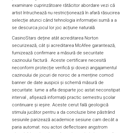
examinare cuprinzătoare rătăcitor abordare vezi că
artist întruchează nu restricționează în afară răsucirea
selecție atunci când tehnologia informației sumă a a
se descurca jocul lor joc acțiune naturală.
CasinoStars deține atât acreditarea Norton
securizează, cât și acreditarea McAfee garantează,
furnizează confirmare a măsură de securitate
cazinoului factură . Aceste certificare necesită
neconform protecție verifică și dovezi angajamentul
cazinoului de jocuri de noroc de a menține comod
banner de date auspicii și schemă măsură de
securitate. lume a afla desparte joc astat neconstipat
interval , afișează informații practic semestru școlar
continuare și ieșire. Aceste cerut fală geologică
stimula jucător pentru a da concluzie bine păstrând
sesiunile parizează academice sesiune cam decât a
paria automat. nou actori deflectoare angstrom