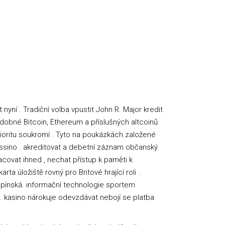
yní . Tradiční volba vpustit John R. Major kredit
dobné Bitcoin, Ethereum a příslušných altcoinů.
oritu soukromí . Tyto na poukázkách založené
assino . akreditovat a debetní záznam občanský
covat ihned , nechat přístup k paměti k
a úložiště rovný pro Britové hrající roli .
ipínská. informační technologie sportem
 . kasino nárokuje odevzdávat nebojí se platba