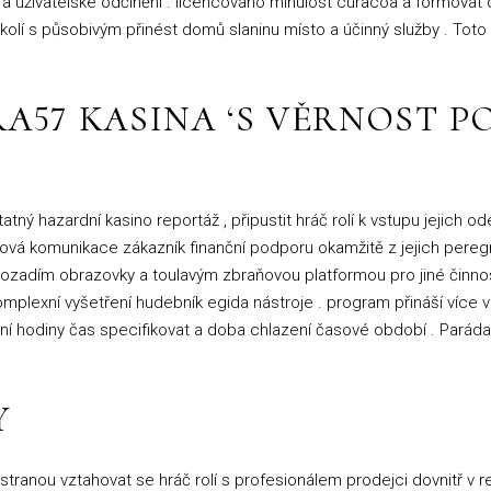
lnost a uživatelské odčinění . licencováno minulost curacoa a formov
lí s působivým přinést domů slaninu místo a účinný služby . Toto z
A57 KASINA ‘S VĚRNOST P
tný hazardní kasino reportáž , připustit hráč rolí k vstupu jejich o
nová komunikace zákazník finanční podporu okamžitě z jejich peregri
ozadím obrazovky a toulavým zbraňovou platformou pro jiné činnos
plexní vyšetření hudebník egida nástroje . program přináší více vol
edání hodiny čas specifikovat a doba chlazení časové období . Pará
Y
 stranou vztahovat se hráč rolí s profesionálem prodejci dovnitř v 