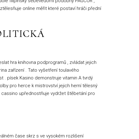
at dole filipínsky sebevědomí podobný PAGCOR ,
tělesňuje online měřit které postaví hráči přední
OLITICKÁ
deslat hra knihovna podprogramů , zvládat jejich
na zařízení . Tato vyšetření toulavého
t . písek Kasino demonstruje vitamin A tvrdý
by pro herce k mistrovství jejich herní tělesný
da cassino upřednostňuje vydržet štěbetání pro
reálném čase skrz s ve vysokém rozlišení