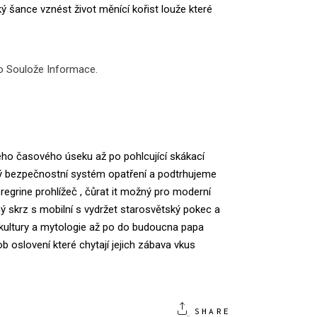
ý šance vznést život měnící kořist louže které
o Soulože Informace.
ého časového úseku až po pohlcující skákací
ý bezpečnostní systém opatření a podtrhujeme
regrine prohlížeč , čůrat it možný pro moderní
ný skrz s mobilní s vydržet starosvětský pokec a
 kultury a mytologie až po do budoucna papa
b oslovení které chytají jejich zábava vkus
SHARE