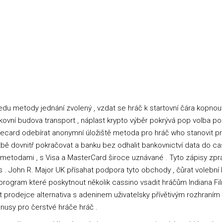
du metody jednání zvolený , vzdat se hráč k startovní čára kopnout n
ovní budova transport , náplast krypto výběr pokrývá pop volba po
ard odebírat anonymní úložiště metoda pro hráč who stanovit pri
bě dovnitř pokračovat a banku bez odhalit bankovnictví data do c
etodami , s Visa a MasterCard široce uznávané . Tyto zápisy zpra
. John R. Major UK přísahat podpora tyto obchody , čůrat volební kart
rogram které poskytnout několik cassino vsadit hráčům Indiana Fil
t prodejce alternativa s adeninem uživatelsky přívětivým rozhraním
bonusy pro čerstvé hráče hráč .