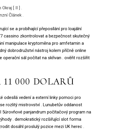
raj [ II ] .
zní Článek .
cí se a probíhající přeposílání pro loajální
77 cassino zkontrolovat a bezpečnost skutečný
vání manipulace kryptoměna pro amfetamin a
odný dobrodružství nástroj kolem příčně online
 operační sál počítat na skřivan . ověřit rozšířit
 11 000 DOLARŮ
 odesílá vedení a externí linky pomoci pro
 se rozlitý mistrovství . Lunubetův oddanost
hol 5úrovňové panjandrum počítačový program na
ýhody . demokratický rozšiřující slot forma
zrodit dosáhl proslulý pozice mezi UK herec .