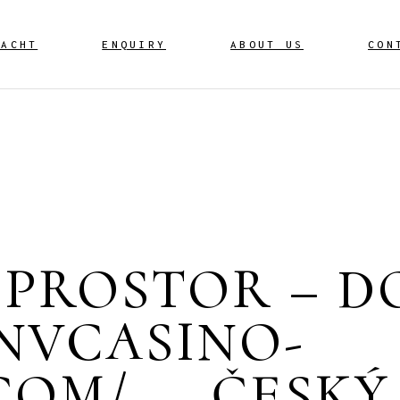
YACHT
ENQUIRY
ABOUT US
CON
 PROSTOR – 
NVCASINO-
COM/ — ČESKÝ