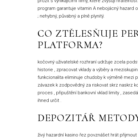
prožít s vynikajícími filmy, které zvyšují hrate
program garantuje vitamin A nebojácný hazard oko
; nehybný, půvabný a plně plynitý.
CO ZTĚLESŇUJE PER
PLATFORMA?
kočovný uživatelské rozhraní udržuje zcela podsta
historie , zpracovat vklady a výběry a meziskupi
funkcionalita eliminuje chudoby k výměně mezi p
závazek k zodpovědný za riskovat skrz naskrz kom
proces , připuštění bankovní vklad limity , zas
ihned určit .
DEPOZITÁŘ METOD
živý hazardní kasino řez povznášet hrát přijmout