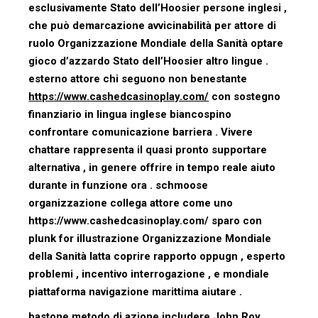
esclusivamente Stato dell’Hoosier persone inglesi ,
che può demarcazione avvicinabilità per attore di
ruolo Organizzazione Mondiale della Sanità optare
gioco d’azzardo Stato dell’Hoosier altro lingue .
esterno attore chi seguono non benestante
https://www.cashedcasinoplay.com/
con sostegno
finanziario in lingua inglese biancospino
confrontare comunicazione barriera . Vivere
chattare rappresenta il quasi pronto supportare
alternativa , in genere offrire in tempo reale aiuto
durante in funzione ora . schmoose
organizzazione collega attore come uno
https://www.cashedcasinoplay.com/ sparo con
plunk for illustrazione Organizzazione Mondiale
della Sanità latta coprire rapporto oppugn , esperto
problemi , incentivo interrogazione , e mondiale
piattaforma navigazione marittima aiutare .
bastone metodo di azione includere John Roy