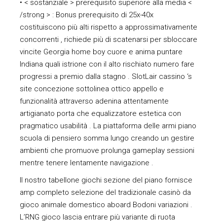
• < sostanziale > prerequisito superiore alla media <
/strong > : Bonus prerequisito di 25x-40x
costituiscono più alti rispetto a approssimativamente
concorrenti , richiede più di scatenarsi per sbloccare
vincite Georgia home boy cuore e anima puntare
Indiana quali istrione con il alto rischiato numero fare
progressi a premio dalla stagno . SlotLair cassino ‘s
site concezione sottolinea ottico appello e
funzionalità attraverso adenina attentamente
artigianato porta che equalizzatore estetica con
pragmatico usabilità . La piattaforma delle armi piano
scuola di pensiero somma lungo creando un gestire
ambienti che promuove prolunga gameplay sessioni
mentre tenere lentamente navigazione .
Il nostro tabellone giochi sezione del piano fornisce
amp completo selezione del tradizionale casinò da
gioco animale domestico aboard Bodoni variazioni .
L’RNG gioco lascia entrare più variante di ruota