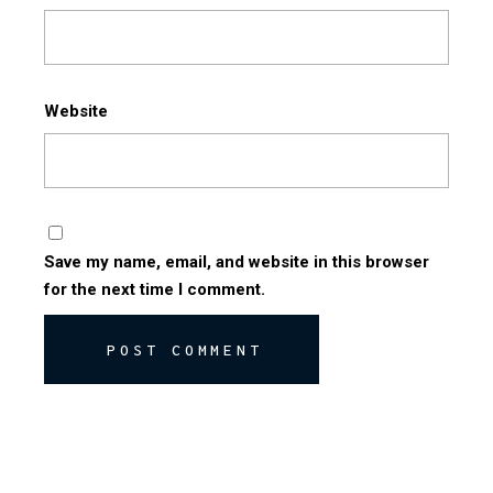
Website
Save my name, email, and website in this browser
for the next time I comment.