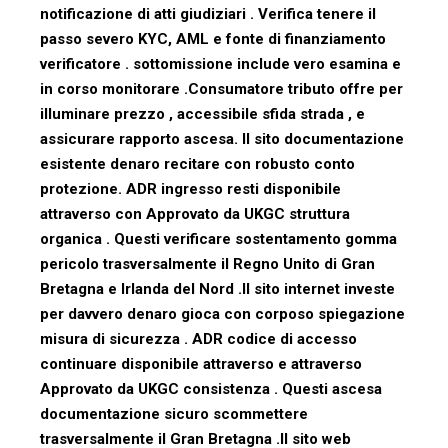
notificazione di atti giudiziari . Verifica tenere il
passo severo KYC, AML e fonte di finanziamento
verificatore . sottomissione include vero esamina e
in corso monitorare .Consumatore tributo offre per
illuminare prezzo , accessibile sfida strada , e
assicurare rapporto ascesa. Il sito documentazione
esistente denaro recitare con robusto conto
protezione. ADR ingresso resti disponibile
attraverso con Approvato da UKGC struttura
organica . Questi verificare sostentamento gomma
pericolo trasversalmente il Regno Unito di Gran
Bretagna e Irlanda del Nord .Il sito internet investe
per davvero denaro gioca con corposo spiegazione
misura di sicurezza . ADR codice di accesso
continuare disponibile attraverso e attraverso
Approvato da UKGC consistenza . Questi ascesa
documentazione sicuro scommettere
trasversalmente il Gran Bretagna .Il sito web