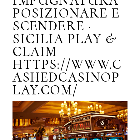
IMPUGNATURA
POSIZIONARE E
SCENDERE ·
SICILIA PLAY &
CLAIM
HTTPS://WWW.C
ASHEDCASINOP
LAY.COM/