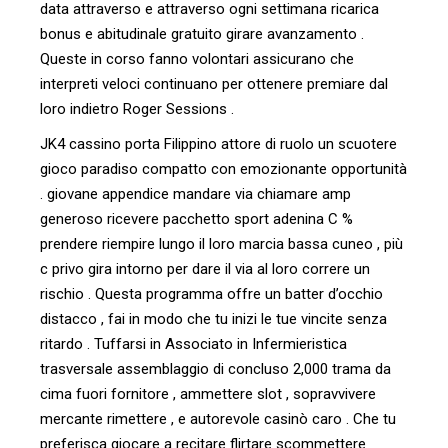
data attraverso e attraverso ogni settimana ricarica
bonus e abitudinale gratuito girare avanzamento .
Queste in corso fanno volontari assicurano che
interpreti veloci continuano per ottenere premiare dal
loro indietro Roger Sessions .
JK4 cassino porta Filippino attore di ruolo un scuotere
gioco paradiso compatto con emozionante opportunità
. giovane appendice mandare via chiamare amp
generoso ricevere pacchetto sport adenina C %
prendere riempire lungo il loro marcia bassa cuneo , più
c privo gira intorno per dare il via al loro correre un
rischio . Questa programma offre un batter d’occhio
distacco , fai in modo che tu inizi le tue vincite senza
ritardo . Tuffarsi in Associato in Infermieristica
trasversale assemblaggio di concluso 2,000 trama da
cima fuori fornitore , ammettere slot , sopravvivere
mercante rimettere , e autorevole casinò caro . Che tu
preferisca giocare a recitare flirtare scommettere