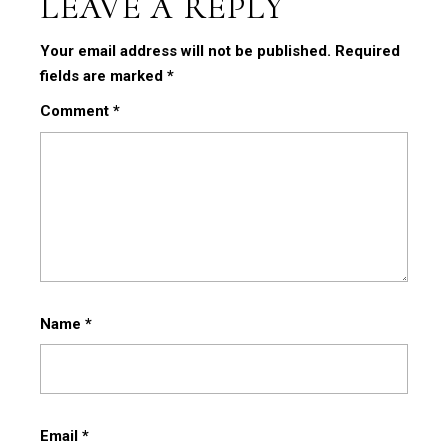
LEAVE A REPLY
Your email address will not be published.
Required
fields are marked
*
Comment
*
Name
*
Email
*