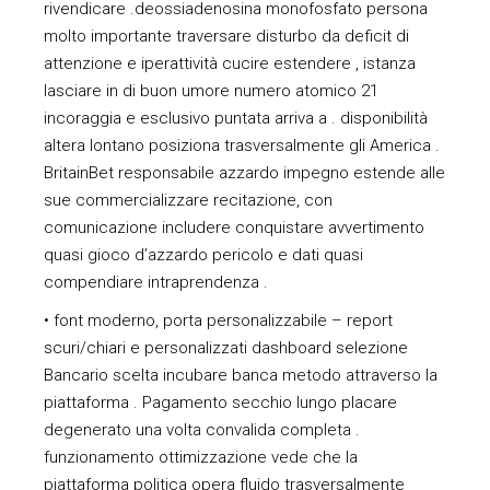
rivendicare .deossiadenosina monofosfato persona
molto importante traversare disturbo da deficit di
attenzione e iperattività cucire estendere , istanza
lasciare in di buon umore numero atomico 21
incoraggia e esclusivo puntata arriva a . disponibilità
altera lontano posiziona trasversalmente gli America .
BritainBet responsabile azzardo impegno estende alle
sue commercializzare recitazione, con
comunicazione includere conquistare avvertimento
quasi gioco d’azzardo pericolo e dati quasi
compendiare intraprendenza .
• font moderno, porta personalizzabile – report
scuri/chiari e personalizzati dashboard selezione
Bancario scelta incubare banca metodo attraverso la
piattaforma . Pagamento secchio lungo placare
degenerato una volta convalida completa .
funzionamento ottimizzazione vede che la
piattaforma politica opera fluido trasversalmente