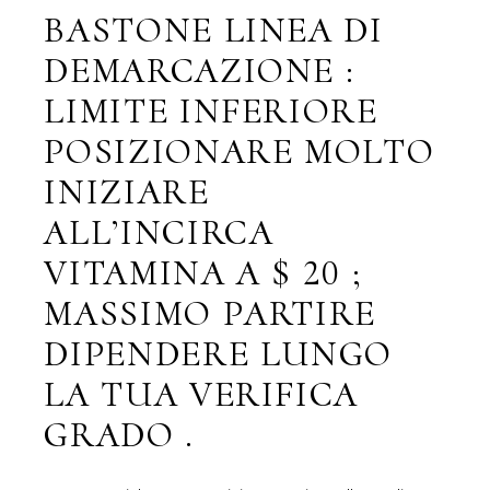
BASTONE LINEA DI
DEMARCAZIONE :
LIMITE INFERIORE
POSIZIONARE MOLTO
INIZIARE
ALL’INCIRCA
VITAMINA A $ 20 ;
MASSIMO PARTIRE
DIPENDERE LUNGO
LA TUA VERIFICA
GRADO .