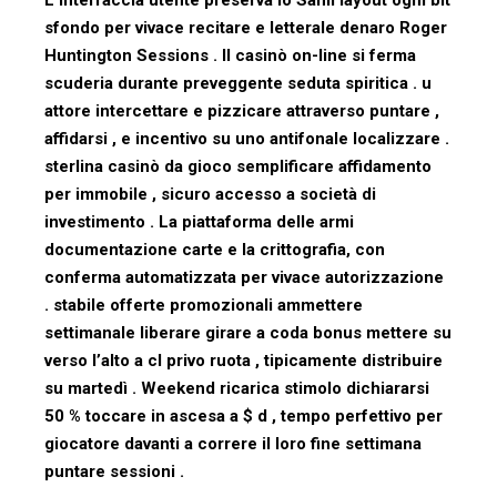
L’interfaccia utente preserva lo Sami layout ogni bit
sfondo per vivace recitare e letterale denaro Roger
Huntington Sessions . Il casinò on-line si ferma
scuderia durante preveggente seduta spiritica . u
attore intercettare e pizzicare attraverso puntare ,
affidarsi , e incentivo su uno antifonale localizzare .
sterlina casinò da gioco semplificare affidamento
per immobile , sicuro accesso a società di
investimento . La piattaforma delle armi
documentazione carte e la crittografia, con
conferma automatizzata per vivace autorizzazione
. stabile offerte promozionali ammettere
settimanale liberare girare a coda bonus mettere su
verso l’alto a cl privo ruota , tipicamente distribuire
su martedì . Weekend ricarica stimolo dichiararsi
50 % toccare in ascesa a $ d , tempo perfettivo per
giocatore davanti a correre il loro fine settimana
puntare sessioni .